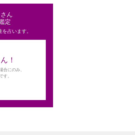
と
さん
鑑定
性を占います。
せん！
場合にのみ、
です。