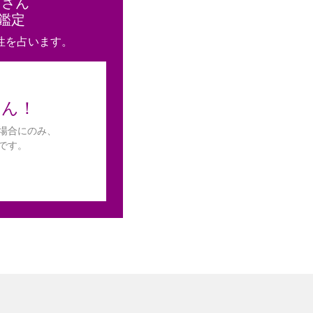
と
さん
鑑定
性を占います。
せん！
場合にのみ、
です。