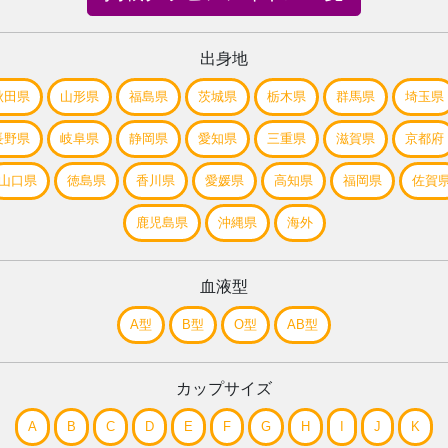
出身地
秋田県
山形県
福島県
茨城県
栃木県
群馬県
埼玉県
長野県
岐阜県
静岡県
愛知県
三重県
滋賀県
京都府
山口県
徳島県
香川県
愛媛県
高知県
福岡県
佐賀
鹿児島県
沖縄県
海外
血液型
A型
B型
O型
AB型
カップサイズ
A
B
C
D
E
F
G
H
I
J
K