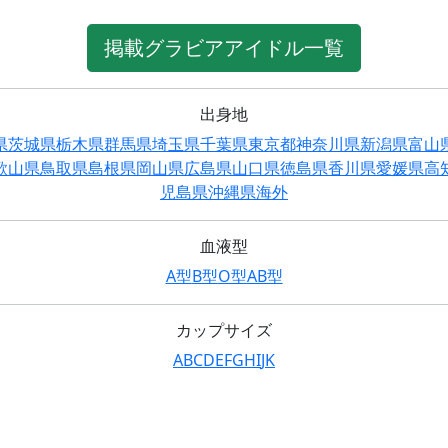
掲載グラビアアイドル一覧
出身地
県
茨城県
栃木県
群馬県
埼玉県
千葉県
東京都
神奈川県
新潟県
富山
歌山県
鳥取県
島根県
岡山県
広島県
山口県
徳島県
香川県
愛媛県
高
児島県
沖縄県
海外
血液型
A型
B型
O型
AB型
カップサイズ
A
B
C
D
E
F
G
H
I
J
K