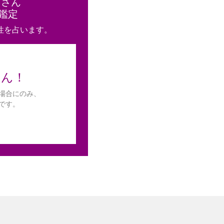
と
さん
鑑定
性を占います。
せん！
場合にのみ、
です。