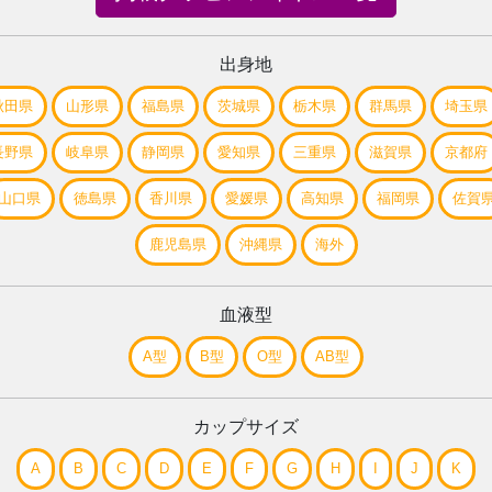
出身地
秋田県
山形県
福島県
茨城県
栃木県
群馬県
埼玉県
長野県
岐阜県
静岡県
愛知県
三重県
滋賀県
京都府
山口県
徳島県
香川県
愛媛県
高知県
福岡県
佐賀
鹿児島県
沖縄県
海外
血液型
A型
B型
O型
AB型
カップサイズ
A
B
C
D
E
F
G
H
I
J
K