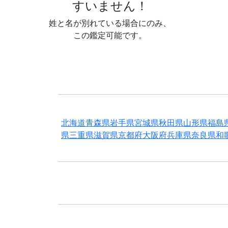
すいません！
姓と名が別れている場合にのみ、
この鑑定可能です。
北海道
青森県
岩手県
宮城県
秋田県
山形県
福島
県
三重県
滋賀県
京都府
大阪府
兵庫県
奈良県
和