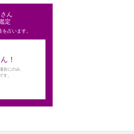
と
さん
鑑定
性を占います。
せん！
場合にのみ、
です。