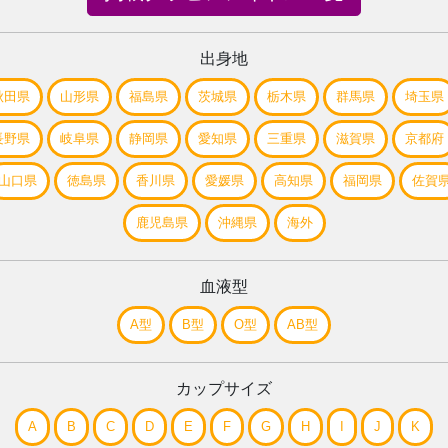
出身地
秋田県
山形県
福島県
茨城県
栃木県
群馬県
埼玉県
長野県
岐阜県
静岡県
愛知県
三重県
滋賀県
京都府
山口県
徳島県
香川県
愛媛県
高知県
福岡県
佐賀
鹿児島県
沖縄県
海外
血液型
A型
B型
O型
AB型
カップサイズ
A
B
C
D
E
F
G
H
I
J
K