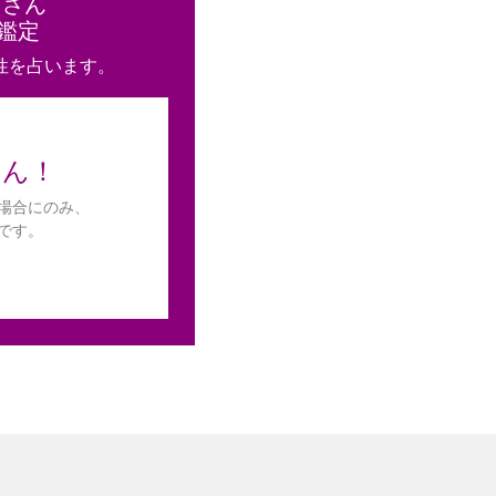
と
さん
鑑定
性を占います。
せん！
場合にのみ、
です。