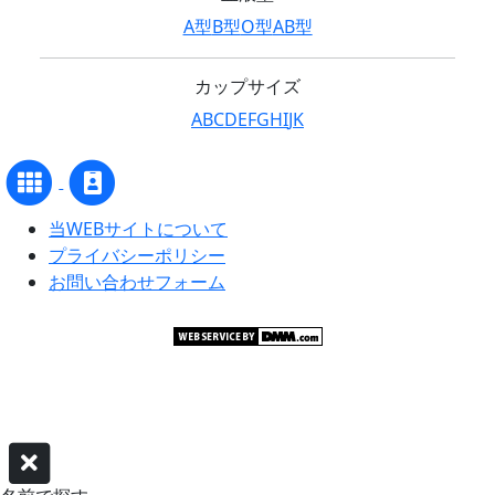
A型
B型
O型
AB型
カップサイズ
A
B
C
D
E
F
G
H
I
J
K
当WEBサイトについて
プライバシーポリシー
お問い合わせフォーム
©グラビアアイドル サーチャー