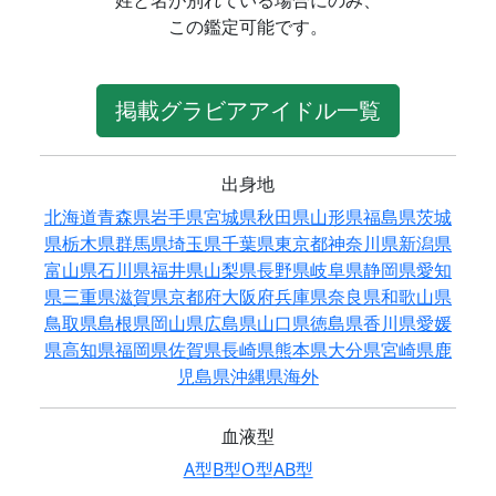
姓と名が別れている場合にのみ、
この鑑定可能です。
掲載グラビアアイドル一覧
出身地
北海道
青森県
岩手県
宮城県
秋田県
山形県
福島県
茨城
県
栃木県
群馬県
埼玉県
千葉県
東京都
神奈川県
新潟県
富山県
石川県
福井県
山梨県
長野県
岐阜県
静岡県
愛知
県
三重県
滋賀県
京都府
大阪府
兵庫県
奈良県
和歌山県
鳥取県
島根県
岡山県
広島県
山口県
徳島県
香川県
愛媛
県
高知県
福岡県
佐賀県
長崎県
熊本県
大分県
宮崎県
鹿
児島県
沖縄県
海外
血液型
A型
B型
O型
AB型