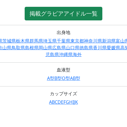
掲載グラビアアイドル一覧
出身地
県
茨城県
栃木県
群馬県
埼玉県
千葉県
東京都
神奈川県
新潟県
富山
歌山県
鳥取県
島根県
岡山県
広島県
山口県
徳島県
香川県
愛媛県
高
児島県
沖縄県
海外
血液型
A型
B型
O型
AB型
カップサイズ
A
B
C
D
E
F
G
H
I
J
K