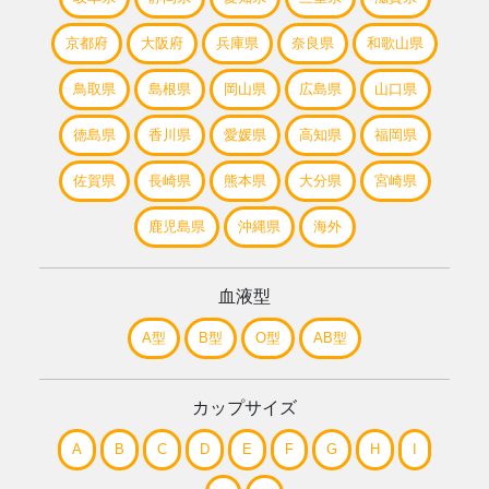
京都府
大阪府
兵庫県
奈良県
和歌山県
鳥取県
島根県
岡山県
広島県
山口県
徳島県
香川県
愛媛県
高知県
福岡県
佐賀県
長崎県
熊本県
大分県
宮崎県
鹿児島県
沖縄県
海外
血液型
A型
B型
O型
AB型
カップサイズ
A
B
C
D
E
F
G
H
I