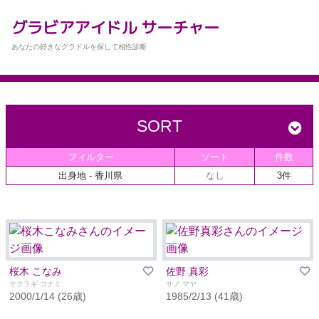
グラビアアイドル サーチャー
あなたの好きなグラドルを探して相性診断
SORT
フィルター
ソート
件数
出身地
- 香川県
なし
3件
桜木 こなみ
佐野 真彩
サクラギ コナミ
サノ マヤ
2000/1/14 (26歳)
1985/2/13 (41歳)