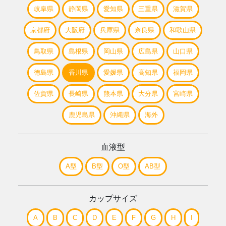
岐阜県
静岡県
愛知県
三重県
滋賀県
京都府
大阪府
兵庫県
奈良県
和歌山県
鳥取県
島根県
岡山県
広島県
山口県
徳島県
香川県
愛媛県
高知県
福岡県
佐賀県
長崎県
熊本県
大分県
宮崎県
鹿児島県
沖縄県
海外
血液型
A型
B型
O型
AB型
カップサイズ
A
B
C
D
E
F
G
H
I