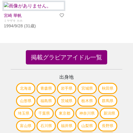
宮崎 華帆
ミヤザキ カホ
1994/9/28 (31歳)
掲載グラビアアイドル一覧
出身地
北海道
青森県
岩手県
宮城県
秋田県
山形県
福島県
茨城県
栃木県
群馬県
埼玉県
千葉県
東京都
神奈川県
新潟県
富山県
石川県
福井県
山梨県
長野県