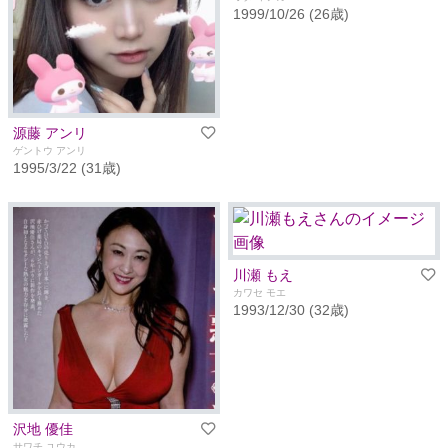
1999/10/26 (26歳)
源藤 アンリ
ゲントウ アンリ
1995/3/22 (31歳)
川瀬 もえ
カワセ モエ
1993/12/30 (32歳)
沢地 優佳
サワチ ユウカ