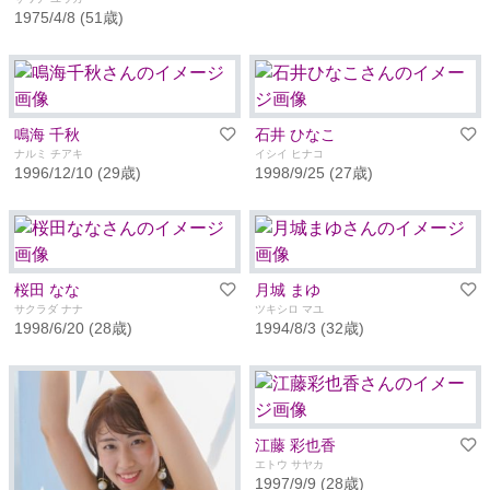
1975/4/8 (51歳)
鳴海 千秋
石井 ひなこ
ナルミ チアキ
イシイ ヒナコ
1996/12/10 (29歳)
1998/9/25 (27歳)
桜田 なな
月城 まゆ
サクラダ ナナ
ツキシロ マユ
1998/6/20 (28歳)
1994/8/3 (32歳)
江藤 彩也香
エトウ サヤカ
1997/9/9 (28歳)