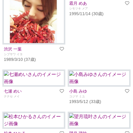
霜月 めあ
シモツキ メア
1995/11/14 (30歳)
渋沢 一葉
シブサワ イヨ
1989/3/10 (37歳)
七瀬 めい
小島 みゆ
ナナセ メイ
コジマ ミユ
1993/5/12 (33歳)