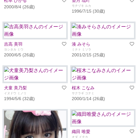
松本 ひかる
望月 琉叶
モチヅキ ルカ
2000/8/4 (26歳)
1996/7/15 (30歳)
吉高 美羽
湊 みそら
ヨシタカ ミウ
ミナト ミソラ
2000/6/5 (26歳)
2001/2/15 (25歳)
犬童 美乃梨
桜木 こなみ
イヌドウ ミノリ
サクラギ コナミ
1994/5/6 (32歳)
2000/1/14 (26歳)
織田 唯愛
オダ イチカ