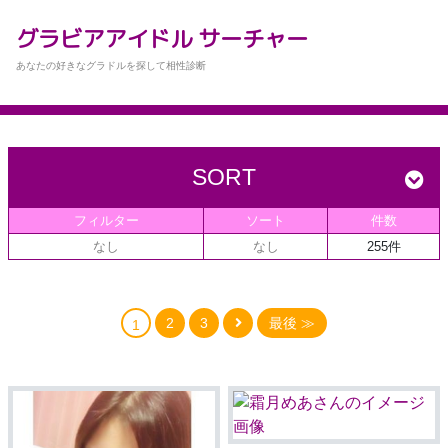
グラビアアイドル サーチャー
あなたの好きなグラドルを探して相性診断
SORT
フィルター
ソート
件数
なし
なし
255件
2
3
最後 ≫
1