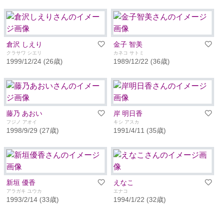
倉沢 しえり
金子 智美
クラサワ シエリ
カネコ サトミ
1999/12/24 (26歳)
1989/12/22 (36歳)
藤乃 あおい
岸 明日香
フジノ アオイ
キシ アスカ
1998/9/29 (27歳)
1991/4/11 (35歳)
新垣 優香
えなこ
アラガキ ユウカ
エナコ
1993/2/14 (33歳)
1994/1/22 (32歳)