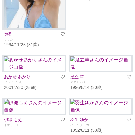
爽香
サヤカ
1994/11/25 (31歳)
あかせ あかり
足立 華
アカセ アカリ
アダチ ハナ
2001/7/30 (25歳)
1996/5/14 (30歳)
伊織 もえ
羽生 ゆか
イオリモエ
ハニュウ ユカ
1992/8/11 (33歳)