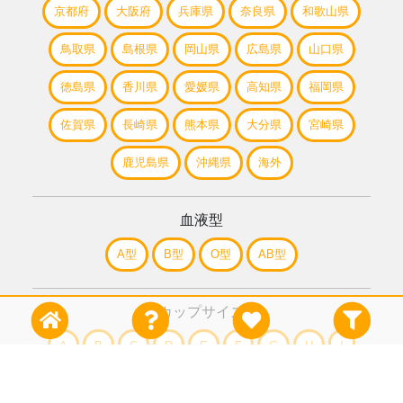
京都府
大阪府
兵庫県
奈良県
和歌山県
鳥取県
島根県
岡山県
広島県
山口県
徳島県
香川県
愛媛県
高知県
福岡県
佐賀県
長崎県
熊本県
大分県
宮崎県
鹿児島県
沖縄県
海外
血液型
A型
B型
O型
AB型
カップサイズ
A
B
C
D
E
F
G
H
I
J
K