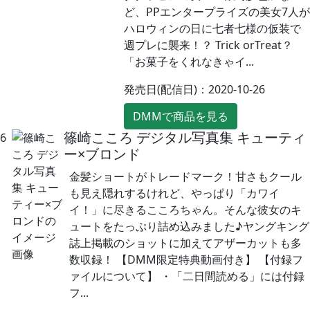
ど、PPエンタープライズの美女7人が
ハロウィンの日に七者七様の仮装で
週プレに襲来！？ Trick orTreat？
「お菓子をくれなきゃイ...
発売日(配信日)：2020-10-26
DMMで商品を見る
篠崎こころ デジタル写真集 キューティ
6
ー×ブロンド
金髪ショートがトレードマーク！甘さもクール
も見え隠れするけれど、やっぱり「カワイ
イ！」に尽きるこころちゃん。そんな彼女のキ
ュートをたっぷり詰め込みました♪ヤングキング
誌上掲載のショットに加えてアザーカットも多
数収録！ 【DMM限定特典動画付き】 【付録フ
ァイルについて】 ・「二日間読める」には付録
フ...