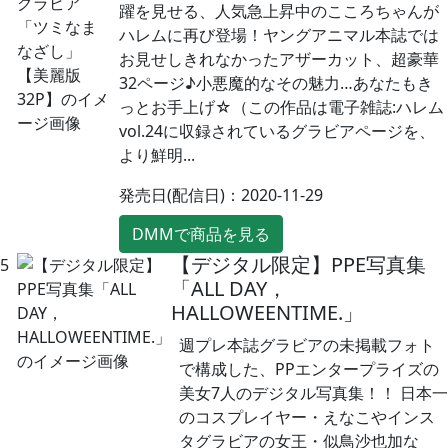
躍を見せる、人気急上昇中のこころちゃんが
ハレムに再び登場！ヤングアニマル本誌では
お見せしきれなかったアザーカット、超豪華
32ページ♪小悪魔的なその魅力…あなたもき
っとお手上げ☆（この作品は電子雑誌:ハレム
vol.24に収録されているグラビアページを、
より鮮明...
発売日(配信日)：2020-11-29
DMMで商品を見る
【デジタル限定】PPE写真集
5
「ALL DAY，
HALLOWEENTIME.」
週プレ本誌グラビアの未掲載フォト
で構成した、PPエンタープライズの
美女7人のデジタル写真集！！ 日本一
のコスプレイヤー・えなこやインス
タグラビアの女王・似鳥沙也加な