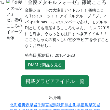
「金髪メタモルフォーゼ」篠崎こころ
13
金髪ショートの大注目アイドル！！‘篠崎ここ
ろ’1stイメージ！！ アイドルグループ「プティ
パ -petit pas！-」のメンバーであり、モデルや
DJとしても活躍するこころちゃん。 ミスiD2015
にも輝き、今もっとも注目すべきアイドル！！
こころちゃんの初々しい‘初グラビア’を余すこと
なくお見せし...
発売日(配信日)：2016-12-23
DMMで商品を見る
掲載グラビアアイドル一覧
出身地
北海道
青森県
岩手県
宮城県
秋田県
山形県
福島県
茨城