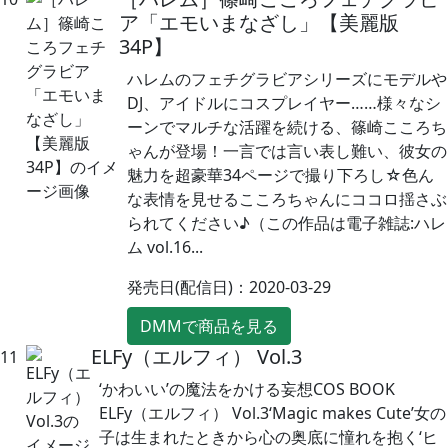
ア「エモいまなざし」【美麗版
34P】
ハレムのフェチグラビアシリーズにモデルや
DJ、アイドルにコスプレイヤー……様々なシ
ーンでマルチな活躍を続ける、篠崎こころち
ゃんが登場！一言では言い表し難い、彼女の
魅力を超豪華34ページで撮り下ろし☆色ん
な表情を見せるこころちゃんにココロ揺さぶ
られてください♪（この作品は電子雑誌:ハレ
ム vol.16...
発売日(配信日)：2020-03-29
DMMで商品を見る
ELFy（エルフィ） Vol.3
11
‘かわいい’の魔法をかける妄想COS BOOK
ELFy（エルフィ） Vol.3‘Magic makes Cute’女の
子は生まれたときから心の奥底に憧れを抱く‘ヒ