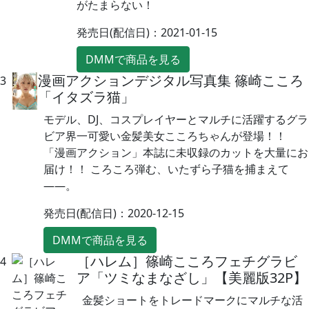
がたまらない！
発売日(配信日)：2021-01-15
DMMで商品を見る
漫画アクションデジタル写真集 篠崎こころ
3
「イタズラ猫」
モデル、DJ、コスプレイヤーとマルチに活躍するグラ
ビア界一可愛い金髪美女こころちゃんが登場！！
「漫画アクション」本誌に未収録のカットを大量にお
届け！！ ころころ弾む、いたずら子猫を捕まえて
――。
発売日(配信日)：2020-12-15
DMMで商品を見る
［ハレム］篠崎こころフェチグラビ
4
ア「ツミなまなざし」【美麗版32P】
金髪ショートをトレードマークにマルチな活