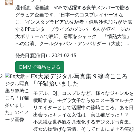
週刊誌、漫画誌、SNSで活躍する豪華メンバーで贈る
グラビア企画です。 ’日本一のコスプレイヤー’えな
こ、’インスタグラビア’の先駆者・似鳥沙也加らが所属
するPPエンタープライズのメンバー6人が47ページの
大ボリュームで表紙、巻頭をジャック！ 「情熱大陸」
への出演、クールジャパン・アンバサダー（大使）...
発売日(配信日)：2021-02-15
DMMで商品を見る
EX大衆デジタル写真集 9 篠崎こころ
2
「仔猫拾いました」
モデル、DJ、コスプレなど、様々なジャンルを
横断する、モグラ女子ならぬコスモ系マルチク
リエイターとして活躍中の篠崎こころ。ある日
出会ったキレイな女性は、実は猫だった！？
不思議な世界観を具現化するデジタル写真集。
彼女の物憂げな表情、そしてたまに見せる笑顔