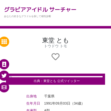
グラビアアイドル サーチャー
あなたの好きなグラドルを探して相性診断
東堂 とも
トウドウ トモ
出典：
東堂とも 公式ツイッター
出身地
千葉県
生年月日
1991年09月03日（34歳）
血液型
A型