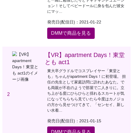
と一緒に勉強したりとドキドキシチュエーシ
ョン！そしてベビードールに身を包んだ彼女
にマッ...
発売日(配信日)：2021-01-22
DMMで商品を見る
【VR】apartment Days！東堂
とも act1
東大卒グラドルでコスプレイヤー「東堂と
も」ちゃんがapartment Days！に初登場。 担
任の先生として家庭訪問に訪れたあなた。で
も両親が不在のようで部屋で二人きりに。立
ち上がる度にひらひらと揺れるスカートが気
2
になってちらちら見ていたら今度はカノジョ
の方から見せつけてきて、「センセイ、新し
い水着...
発売日(配信日)：2021-01-15
DMMで商品を見る