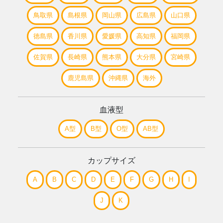
鳥取県
島根県
岡山県
広島県
山口県
徳島県
香川県
愛媛県
高知県
福岡県
佐賀県
長崎県
熊本県
大分県
宮崎県
鹿児島県
沖縄県
海外
血液型
A型
B型
O型
AB型
カップサイズ
A
B
C
D
E
F
G
H
I
J
K